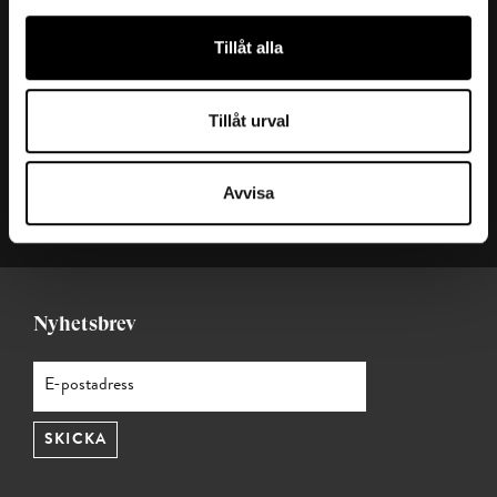
Kontakta oss
Tillåt alla
Ansvarig utgivare: Julia Valentin
Redaktör: Ana Cristina Hernández
Tillåt urval
Mejl:
t-magasin@teknikforetagen.se
Magasin t:
Start (t.teknikforetagen.se)
Avvisa
Teknikföretagen
Nyhetsbrev