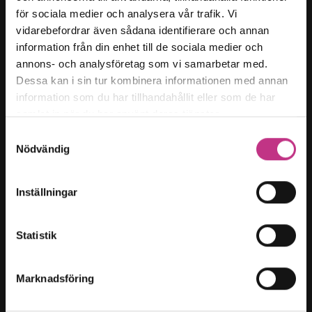
för sociala medier och analysera vår trafik. Vi
Kategorier
vidarebefordrar även sådana identifierare och annan
Forskning & innovation
information från din enhet till de sociala medier och
annons- och analysföretag som vi samarbetar med.
Kompetensförsörjning
Dessa kan i sin tur kombinera informationen med annan
Samhällsutveckling
information som du har tillhandahållit eller som de har
Hållbart arbetsliv
samlat in när du har använt deras tjänster.
Företagarfrågor
Samtyckesval
Nödvändig
Magasin t:
Innehållsöversikt
Inställningar
Om oss
Cookies
Statistik
Cookies-inställningar
Marknadsföring
Teknikföretagen