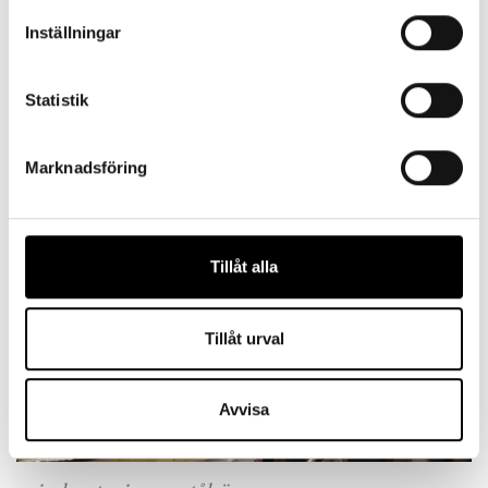
– Det finns inga standardmaskiner för det
Inställningar
vi gör. De är anpassade för vår
verksamhet.
Statistik
Marknadsföring
Tillåt alla
Tillåt urval
Avvisa