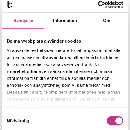
Rören tillverkas genom spiralsvetsning,
en metod som möjliggör tunna men
Samtycke
Information
Om
starka gods och därmed lägre vikt.
Denna webbplats använder cookies
– Det finns inget patent i det, men det
Vi använder enhetsidentifierare för att anpassa innehållet
som skiljer oss är att vi gör det i mindre
och annonserna till användarna, tillhandahålla funktioner
dimensioner.
för sociala medier och analysera vår trafik. Vi
vidarebefordrar även sådana identifierare och annan
Maskinparken i Eskilstuna är i praktiken
information från din enhet till de sociala medier och
annons- och analysföretag som vi samarbetar med.
ett lapptäcke av specialanpassningar. De
Dessa kan i sin tur kombinera informationen med annan
tre spiralsvetsmaskinerna är ombyggda
information som du har tillhandahållit eller som de har
och modifierade över tid. Även
samlat in när du har använt deras tjänster.
ringsvetsen har byggts ut för fler
Samtyckesval
dimensioner.
Nödvändig