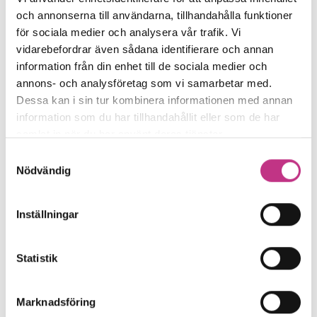
och annonserna till användarna, tillhandahålla funktioner
för sociala medier och analysera vår trafik. Vi
vidarebefordrar även sådana identifierare och annan
information från din enhet till de sociala medier och
Detta innebär märket och industriavtalet
annons- och analysföretag som vi samarbetar med.
Dessa kan i sin tur kombinera informationen med annan
Den 31 mars 2025 ska industrins parter
information som du har tillhandahållit eller som de har
samlat in när du har använt deras tjänster.
ha enats om märket för löneökningar i
Samtyckesval
Sverige och om villkoren i...
Nödvändig
4 MIN LÄSTID : 14 MAR 2025
Inställningar
Statistik
Marknadsföring