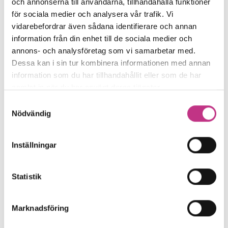
och annonserna till användarna, tillhandahålla funktioner
för sociala medier och analysera vår trafik. Vi
vidarebefordrar även sådana identifierare och annan
2025 års populäraste artiklar
information från din enhet till de sociala medier och
annons- och analysföretag som vi samarbetar med.
Droger på arbetsplatsen, halvledare,
Dessa kan i sin tur kombinera informationen med annan
cyklar och Industriavtalet. Dessa blev
information som du har tillhandahållit eller som de har
samlat in när du har använt deras tjänster.
Magasin t: mest lästa av årets...
Samtyckesval
Nödvändig
2 MIN LÄSTID : 19 DEC 2025
Inställningar
Statistik
Marknadsföring