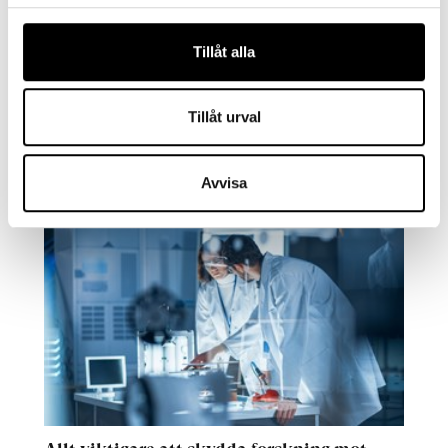
Polestar skickar tillbaka elen till elnätet
Tillåt alla
Att elbilar laddas med el från elnätet är
en självklarhet. Nu pågår försök att
Tillåt urval
använda bilarnas batteri för att...
Avvisa
4 MIN LÄSTID : 21 NOV 2025