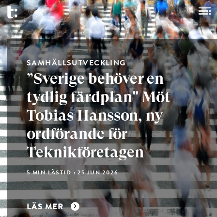
SAMHÄLLSUTVECKLING
”Sverige behöver en
tydlig färdplan" Möt
Tobias Hansson, ny
ordförande för
Teknikföretagen
5 MIN LÄSTID : 25 JUN 2026
LÄS MER