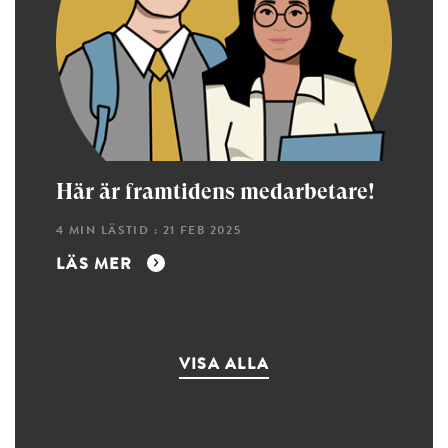
Här är framtidens medarbetare!
4 MIN LÄSTID : 21 FEB 2025
LÄS MER
VISA ALLA