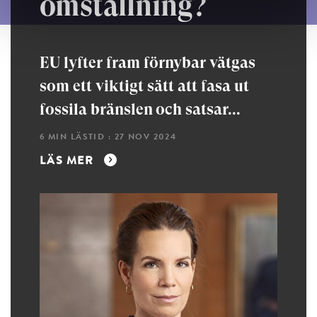
omställning?
EU lyfter fram förnybar vätgas
som ett viktigt sätt att fasa ut
fossila bränslen och satsar...
6 MIN LÄSTID : 27 NOV 2024
LÄS MER