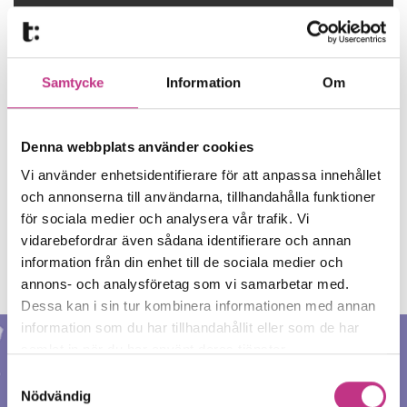
Tänk på detta vid arbetsbrist
5 MIN LÄSTID : 13 SEP 2024
Samtycke
Information
Om
LÄS MER
Denna webbplats använder cookies
Vi använder enhetsidentifierare för att anpassa innehållet
VISA ALLA
och annonserna till användarna, tillhandahålla funktioner
för sociala medier och analysera vår trafik. Vi
vidarebefordrar även sådana identifierare och annan
information från din enhet till de sociala medier och
annons- och analysföretag som vi samarbetar med.
Dessa kan i sin tur kombinera informationen med annan
information som du har tillhandahållit eller som de har
samlat in när du har använt deras tjänster.
SAMHÄLLSUTVECKLING
Samtyckesval
Nödvändig