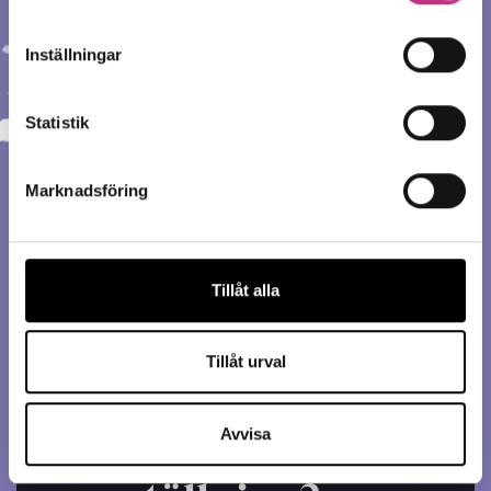
Inställningar
Statistik
Marknadsföring
Tillåt alla
Vätgas - motorn
Tillåt urval
för industrins
gröna
Avvisa