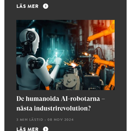
LÄS MER
De humanoida AI-robotarna –
nästa industri­revolution?
3 MIN LÄSTID : 08 NOV 2024
LÄS MER