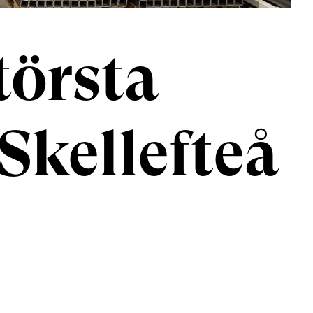
törsta
Skellefteå