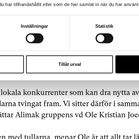
et, om någon marknad sviktar går ofta andr
har tillhandahållit eller som de har samlat in när du har använt 
rat tullarna i USA bra trots att det är den
Inställningar
Statistik
r för ungefär en fjärdedel av Alimak gru
t industrihissarna som tillverkas i Skelle
tagets två säljbolag i USA och slipper därfö
Tillåt urval
tet som ofta utgör en betydande del av or
a lokala konkurrenter som kan dra nytta a
larna tvingat fram. Vi sitter därför i samm
ättar Alimak gruppens vd Ole Kristian Joe
n med tullarna, menar Ole är att allt tar l