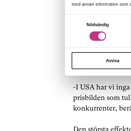
länder en stabilit
med annan information som du 
Samtyckesval
Alimak har även kla
Nödvändig
marknaden som stå
En anledning är at
installeras av före
Avvisa
installationsarbe
-I USA har vi ing
prisbilden som tul
konkurrenter, ber
Den största effekte