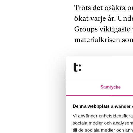
Trots det osäkra 
ökat varje år. Un
Groups viktigaste
materialkrisen so
-En stor del av i
det vi är bäst på.
att minimera störn
Samtycke
Även konjunkturmä
Denna webbplats använder 
industrihiss-divis
Vi använder enhetsidentifierar
sociala medier och analysera 
industrihissarna u
till de sociala medier och a