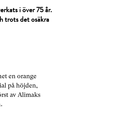
erkats i över 75 år.
h trots det osäkra
khet en orange
ial på höjden,
örst av Alimaks
.