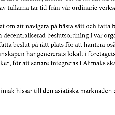
v tullarna tar tid från vår ordinarie verk
t om att navigera på bästa sätt och fatta b
n decentraliserad beslutsordning i vår or
fatta beslut på rätt plats för att hantera o
nskapen har genererats lokalt i företagets
iker, för att senare integreras i Alimaks s
Alimak hissar till den asiatiska marknade