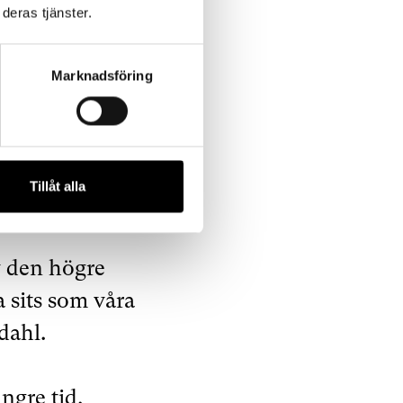
a bättre.
deras tjänster.
 enskilt största
Marknadsföring
ppens omsättning.
fteå monteras och
r tull på
Tillåt alla
dersumman.
v den högre
a sits som våra
dahl.
ängre tid.