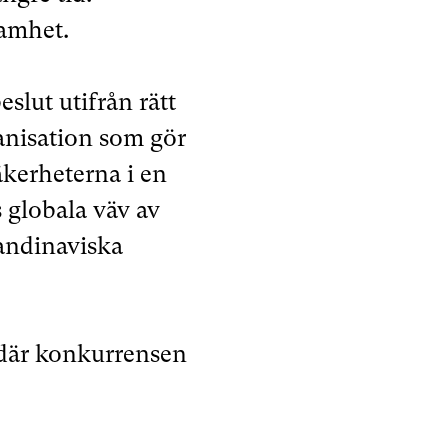
samhet.
eslut utifrån rätt
ganisation som gör
säkerheterna i en
 globala väv av
kandinaviska
n där konkurrensen