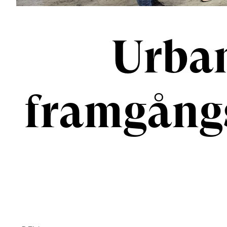
Urban
framgångs