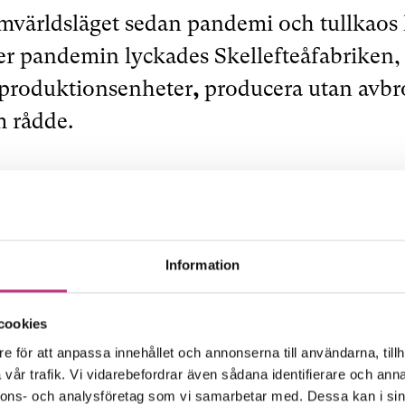
omvärldsläget sedan pandemi och tullkaos
der pandemin lyckades Skellefteåfabriken,
 produktionsenheter
,
producera utan avbro
m rådde.
ngående komponenter tillverkas på hemmap
 Vår höga interna förädlingsgrad är en fra
ingar, berättar Ola.
Information
ssigt kompletterar skellefteåfabrikens b
cookies
ioner varandra väl. Går byggindustrin säm
e för att anpassa innehållet och annonserna till användarna, tillh
vår trafik. Vi vidarebefordrar även sådana identifierare och anna
t resultatet. På samma sätt skapar exporten
nnons- och analysföretag som vi samarbetar med. Dessa kan i sin