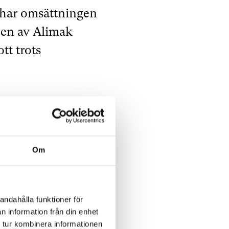
 har omsättningen
 en av Alimak
tt trots
lan, framförallt
mgångsfaktor för
Om
ygg- och
re jämnar
andahålla funktioner för
n information från din enhet
 till över 100
 tur kombinera informationen