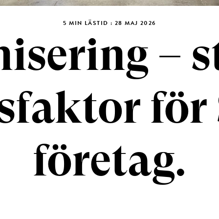
5 MIN LÄSTID : 28 MAJ 2026
isering – s
faktor för 
företag.