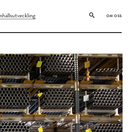
hällsutveckling
OM OSS