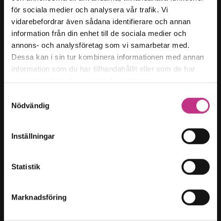
för sociala medier och analysera vår trafik. Vi
Kategorier
vidarebefordrar även sådana identifierare och annan
Forskning & innovation
information från din enhet till de sociala medier och
annons- och analysföretag som vi samarbetar med.
Kompetensförsörjning
Dessa kan i sin tur kombinera informationen med annan
Samhällsutveckling
information som du har tillhandahållit eller som de har
Hållbart arbetsliv
samlat in när du har använt deras tjänster.
Företagarfrågor
Samtyckesval
Nödvändig
Magasin t:
Innehållsöversikt
Inställningar
Om oss
Cookies
Statistik
Cookies-inställningar
Marknadsföring
Teknikföretagen