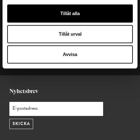
Kontakta oss
Tillåt alla
Ansvarig utgivare: Julia Valentin
Redaktör: Ana Cristina Hernández
Tillåt urval
Mejl:
t-magasin@teknikforetagen.se
Magasin t:
Start (t.teknikforetagen.se)
Avvisa
Teknikföretagen
Nyhetsbrev