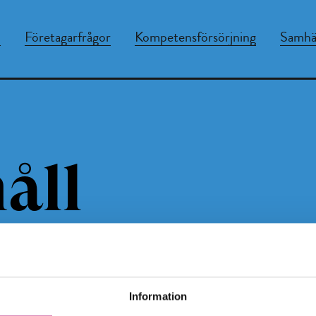
n
Företagarfrågor
Kompetensförsörjning
Samhäl
åll
Information