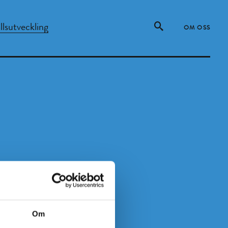
lsutveckling
OM OSS
Om