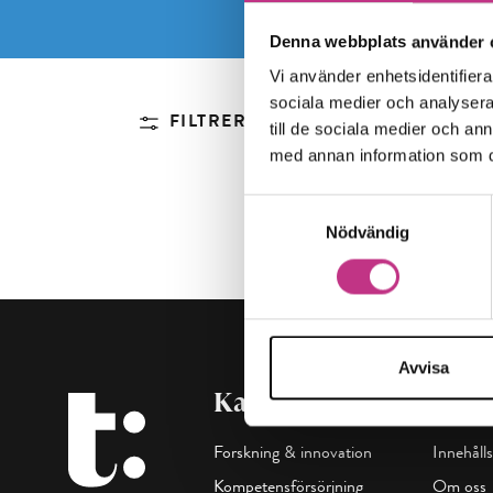
Denna webbplats använder 
Vi använder enhetsidentifierar
sociala medier och analysera 
FILTRERA
till de sociala medier och a
med annan information som du 
Samtyckesval
Nödvändig
Avvisa
Kategorier
Maga
Forskning & innovation
Innehålls
Kompetensförsörjning
Om oss