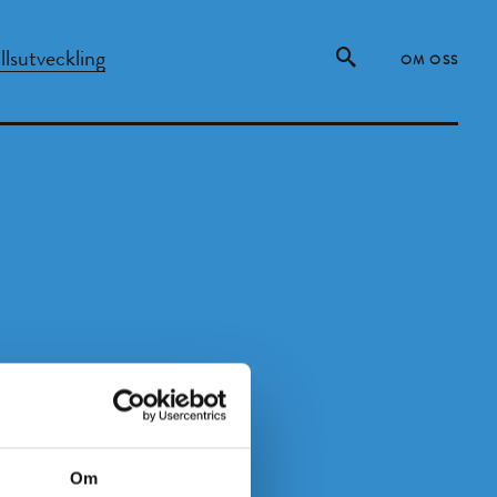
lsutveckling
OM OSS
Om