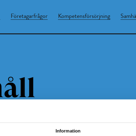
n
Företagarfrågor
Kompetensförsörjning
Samhäl
åll
Information