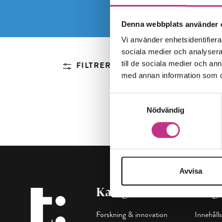
Denna webbplats använder 
Vi använder enhetsidentifierar
sociala medier och analysera 
till de sociala medier och a
FILTRERA
med annan information som du 
Samtyckesval
Nödvändig
Avvisa
Kategorier
Maga
Forskning & innovation
Innehålls