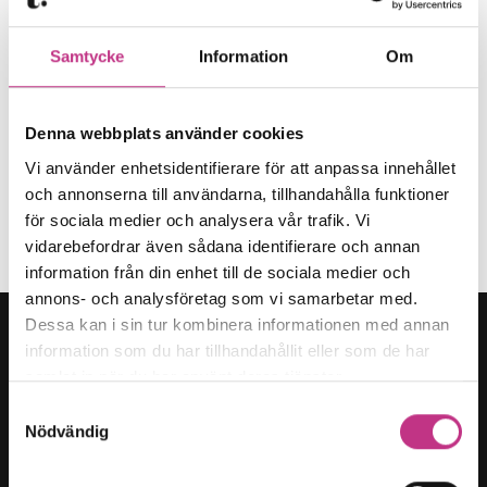
Samtycke
Information
Om
Denna webbplats använder cookies
Så påverkar Tidöavtalet industriföretagen
Vi använder enhetsidentifierare för att anpassa innehållet
och annonserna till användarna, tillhandahålla funktioner
6 MIN LÄSTID : 26 OKT 2022
för sociala medier och analysera vår trafik. Vi
SAMHÄLLSUTVECKLING
vidarebefordrar även sådana identifierare och annan
information från din enhet till de sociala medier och
annons- och analysföretag som vi samarbetar med.
Dessa kan i sin tur kombinera informationen med annan
information som du har tillhandahållit eller som de har
samlat in när du har använt deras tjänster.
Samtyckesval
Kategorier
Nödvändig
Forskning & innovation