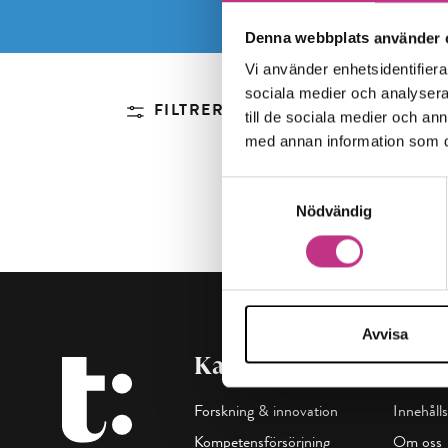
Denna webbplats använder 
Vi använder enhetsidentifierar
sociala medier och analysera 
FILTRERA
till de sociala medier och a
med annan information som du 
Samtyckesval
Nödvändig
Avvisa
Kategorier
Maga
Forskning & innovation
Innehålls
Kompetensförsörjning
Om oss