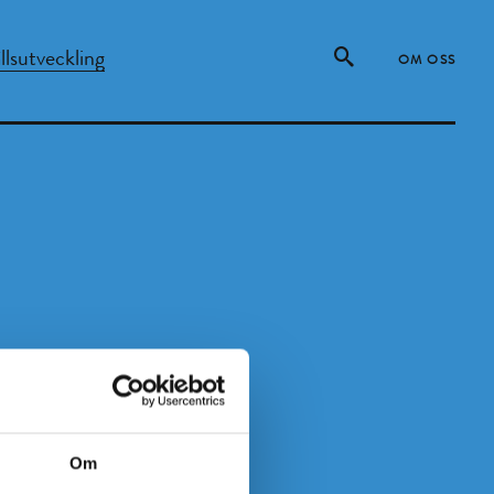
lsutveckling
OM OSS
Om