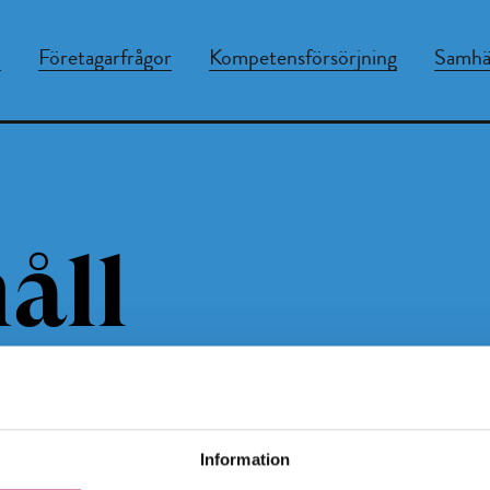
n
Företagarfrågor
Kompetensförsörjning
Samhäl
åll
Information