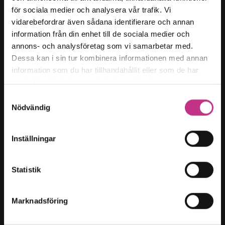
för sociala medier och analysera vår trafik. Vi
Kategorier
vidarebefordrar även sådana identifierare och annan
Forskning & innovation
information från din enhet till de sociala medier och
annons- och analysföretag som vi samarbetar med.
Kompetensförsörjning
Dessa kan i sin tur kombinera informationen med annan
Samhällsutveckling
information som du har tillhandahållit eller som de har
Hållbart arbetsliv
samlat in när du har använt deras tjänster.
Företagarfrågor
Samtyckesval
Nödvändig
Magasin t:
Innehållsöversikt
Inställningar
Om oss
Cookies
Statistik
Cookies-inställningar
Marknadsföring
Teknikföretagen