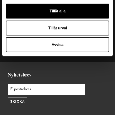
Kontakta oss
Tillåt alla
Ansvarig utgivare: Julia Valentin
Redaktör: Ana Cristina Hernández
Tillåt urval
Mejl:
t-magasin@teknikforetagen.se
Magasin t:
Start (t.teknikforetagen.se)
Avvisa
Teknikföretagen
Nyhetsbrev