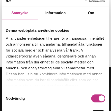
Samtycke
Information
Om
Denna webbplats använder cookies
”Det är vi som är Tech Alliance!”
Vi använder enhetsidentifierare för att anpassa innehållet
och annonserna till användarna, tillhandahålla funktioner
3 MIN LÄSTID : 24 JAN 2025
för sociala medier och analysera vår trafik. Vi
FÖRETAGARFRÅGOR
vidarebefordrar även sådana identifierare och annan
information från din enhet till de sociala medier och
annons- och analysföretag som vi samarbetar med.
Dessa kan i sin tur kombinera informationen med annan
information som du har tillhandahållit eller som de har
samlat in när du har använt deras tjänster.
Samtyckesval
Kategorier
Nödvändig
Forskning & innovation