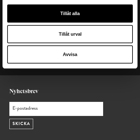
Kontakta oss
Tillåt alla
Ansvarig utgivare: Julia Valentin
Redaktör: Ana Cristina Hernández
Tillåt urval
Mejl:
t-magasin@teknikforetagen.se
Magasin t:
Start (t.teknikforetagen.se)
Avvisa
Teknikföretagen
Nyhetsbrev