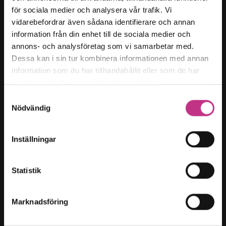
för sociala medier och analysera vår trafik. Vi
Kategorier
vidarebefordrar även sådana identifierare och annan
Forskning & innovation
information från din enhet till de sociala medier och
annons- och analysföretag som vi samarbetar med.
Kompetensförsörjning
Dessa kan i sin tur kombinera informationen med annan
Samhällsutveckling
information som du har tillhandahållit eller som de har
Hållbart arbetsliv
samlat in när du har använt deras tjänster.
Företagarfrågor
Samtyckesval
Nödvändig
Magasin t:
Innehållsöversikt
Inställningar
Om oss
Cookies
Statistik
Cookies-inställningar
Marknadsföring
Teknikföretagen