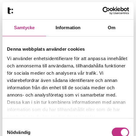
kultur. Men jag hade en väldigt bra chef,
började jobba och lärde mig massor, säger
hon.
Samtycke
Information
Om
Innan hon började hade hon satt upp tre
Denna webbplats använder cookies
personliga mål, och tre mål för vad hon
Vi använder enhetsidentifierare för att anpassa innehållet
ville uppnå med sitt arbete. Det handlade
och annonserna till användarna, tillhandahålla funktioner
bland annat om att se varje elev och att se
för sociala medier och analysera vår trafik. Vi
deras drömmar.
vidarebefordrar även sådana identifierare och annan
information från din enhet till de sociala medier och
annons- och analysföretag som vi samarbetar med.
– Jag bestämde mig för att alltid
Dessa kan i sin tur kombinera informationen med annan
uppmuntra deras drömmar. Att alltid
information som du har tillhandahållit eller som de har
svara med ett ”wow” när de berättade sin
samlat in när du har använt deras tjänster.
dröm – aldrig lägga någon värdering. Och
Samtyckesval
Nödvändig
frågar man en 15-åring får man höra