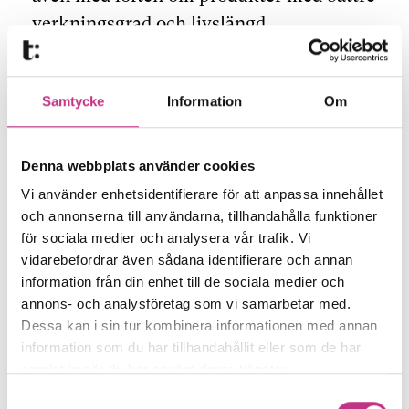
verkningsgrad och livslängd.
– Har man en känslig produkt och en
Samtycke
Information
Om
konservativ kund krävs kommersiella
garantier. Vi jobbar också med att knyta
kontakter och hoppas få tag i en vd bland
Denna webbplats använder cookies
våra kunder som vill stå i rampljuset och
Vi använder enhetsidentifierare för att anpassa innehållet
vara först med att testa nya produkter,
och annonserna till användarna, tillhandahålla funktioner
för sociala medier och analysera vår trafik. Vi
säger Magnus Hallberg.
vidarebefordrar även sådana identifierare och annan
information från din enhet till de sociala medier och
annons- och analysföretag som vi samarbetar med.
Dessa kan i sin tur kombinera informationen med annan
information som du har tillhandahållit eller som de har
samlat in när du har använt deras tjänster.
Samtyckesval
Det finns inte så många