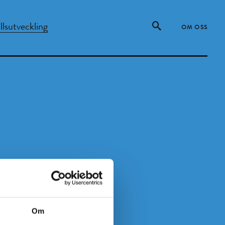
lsutveckling
OM OSS
Om