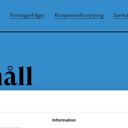
n
Företagarfrågor
Kompetensförsörjning
Samhäl
åll
Information