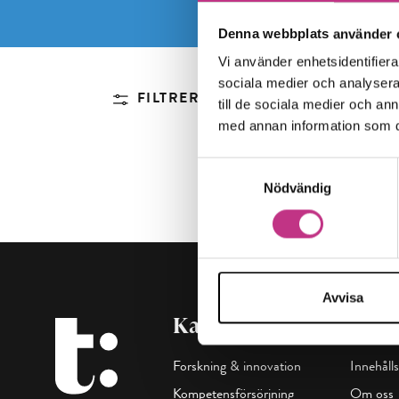
Denna webbplats använder 
Vi använder enhetsidentifierar
sociala medier och analysera 
FILTRERA
till de sociala medier och a
med annan information som du 
Samtyckesval
Nödvändig
Avvisa
Kategorier
Maga
Forskning & innovation
Innehålls
Kompetensförsörjning
Om oss