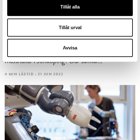
Tillåt alla
KOMPETENSFÖRSÖRJNING
Från Scania till U.S. Air Force – de rekryterar från
datorfestivalen
Tillåt urval
Finns lösningen på industrins stora
Avvisa
rekryteringsbehov i några nedsläckta
mässhallar i Jönköping? Där samlar...
4 MIN LÄSTID : 21 JUN 2022