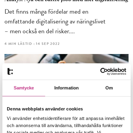
Det finns många fördelar med en
omfattande digitalisering av näringslivet
– men också en del risker....
4 MIN LÄSTID : 14 SEP 2022
Samtycke
Information
Om
Denna webbplats använder cookies
Vi använder enhetsidentifierare för att anpassa innehållet
och annonserna till användarna, tillhandahålla funktioner
SAMHÄLLSUTVECKLING
för sociala medier och analysera vår trafik. Vi