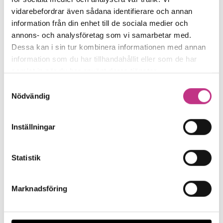
vidarebefordrar även sådana identifierare och annan
Sveriges 5G-försening ”oroväckande” enligt expert
information från din enhet till de sociala medier och
annons- och analysföretag som vi samarbetar med.
Ett fungerande 5G-mobilnät i hela
Dessa kan i sin tur kombinera informationen med annan
landet är väsentligt för att svenska
information som du har tillhandahållit eller som de har
företag ska kunna konkurrera...
samlat in när du har använt deras tjänster.
Samtyckesval
4 MIN LÄSTID : 17 AUG 2022
Nödvändig
Inställningar
Statistik
Marknadsföring