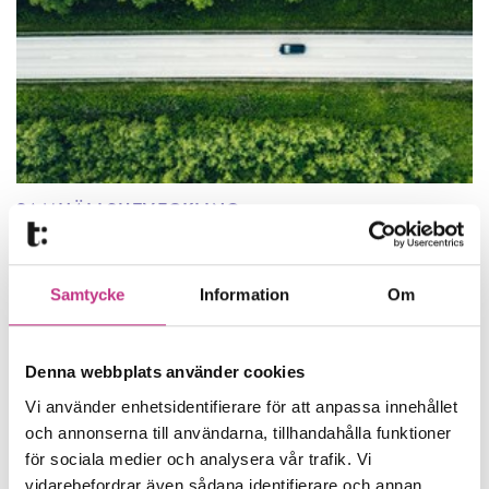
SAMHÄLLSUTVECKLING
Rapport: 50 000 nya jobb med grön omställning
Samtycke
Information
Om
De kommande åren beräknas industrins
satsningar på grön omställning skapa
nästan 50 000 nya jobb, om man
Denna webbplats använder cookies
räknar...
Vi använder enhetsidentifierare för att anpassa innehållet
och annonserna till användarna, tillhandahålla funktioner
4 MIN LÄSTID : 30 AUG 2023
för sociala medier och analysera vår trafik. Vi
vidarebefordrar även sådana identifierare och annan