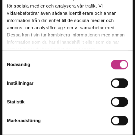
för sociala medier och analysera vår trafik. Vi
Kategorier
vidarebefordrar även sådana identifierare och annan
Forskning & innovation
information från din enhet till de sociala medier och
annons- och analysföretag som vi samarbetar med.
Kompetensförsörjning
Dessa kan i sin tur kombinera informationen med annan
Samhällsutveckling
information som du har tillhandahållit eller som de har
Hållbart arbetsliv
samlat in när du har använt deras tjänster.
Företagarfrågor
Samtyckesval
Nödvändig
Magasin t:
Innehållsöversikt
Inställningar
Om oss
Cookies
Statistik
Cookies-inställningar
Marknadsföring
Teknikföretagen