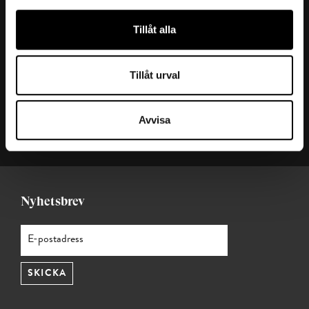
Kontakta oss
Tillåt alla
Ansvarig utgivare: Julia Valentin
Redaktör: Ana Cristina Hernández
Tillåt urval
Mejl:
t-magasin@teknikforetagen.se
Magasin t:
Start (t.teknikforetagen.se)
Avvisa
Teknikföretagen
Nyhetsbrev