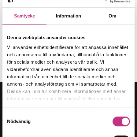
Samtycke
Information
Om
Denna webbplats använder cookies
Monarks lastcyklar rullar vidare
Vi använder enhetsidentifierare för att anpassa innehållet
och annonserna till användarna, tillhandahålla funktioner
5 MIN LÄSTID : 19 SEP 2025
för sociala medier och analysera vår trafik. Vi
ENTREPRENÖRSKAP
vidarebefordrar även sådana identifierare och annan
information från din enhet till de sociala medier och
annons- och analysföretag som vi samarbetar med.
Dessa kan i sin tur kombinera informationen med annan
information som du har tillhandahållit eller som de har
samlat in när du har använt deras tjänster.
Samtyckesval
Kategorier
Nödvändig
Forskning & innovation