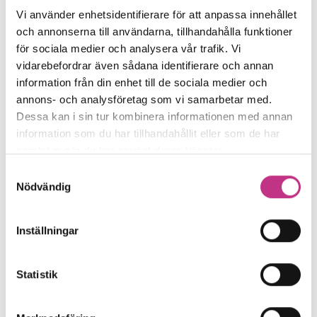
Vi använder enhetsidentifierare för att anpassa innehållet
och annonserna till användarna, tillhandahålla funktioner
för sociala medier och analysera vår trafik. Vi
vidarebefordrar även sådana identifierare och annan
SAMHÄLLSUTVECKLING
information från din enhet till de sociala medier och
Så digitaliserad är industrin i dag
annons- och analysföretag som vi samarbetar med.
Dessa kan i sin tur kombinera informationen med annan
Industriföretag använder sig alltmer av
information som du har tillhandahållit eller som de har
digitaliseringens fördelar, visar en ny
samlat in när du har använt deras tjänster.
rapport från Teknikföretagen....
Samtyckesval
Nödvändig
6 MIN LÄSTID : 26 MAR 2024
Inställningar
Statistik