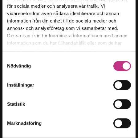
för sociala medier och analysera vår trafik. Vi
Kategorier
vidarebefordrar även sådana identifierare och annan
Forskning & innovation
information från din enhet till de sociala medier och
annons- och analysföretag som vi samarbetar med.
Kompetensförsörjning
Dessa kan i sin tur kombinera informationen med annan
Samhällsutveckling
information som du har tillhandahållit eller som de har
Hållbart arbetsliv
samlat in när du har använt deras tjänster.
Företagarfrågor
Samtyckesval
Nödvändig
Magasin t:
Innehållsöversikt
Inställningar
Om oss
Cookies
Statistik
Cookies-inställningar
Marknadsföring
Teknikföretagen