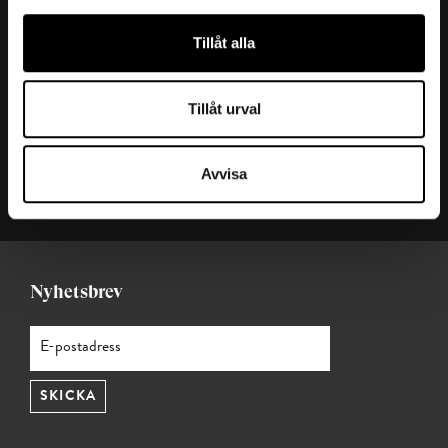
Kontakta oss
Tillåt alla
Ansvarig utgivare: Julia Valentin
Redaktör: Ana Cristina Hernández
Tillåt urval
Mejl:
t-magasin@teknikforetagen.se
Magasin t:
Start (t.teknikforetagen.se)
Avvisa
Teknikföretagen
Nyhetsbrev