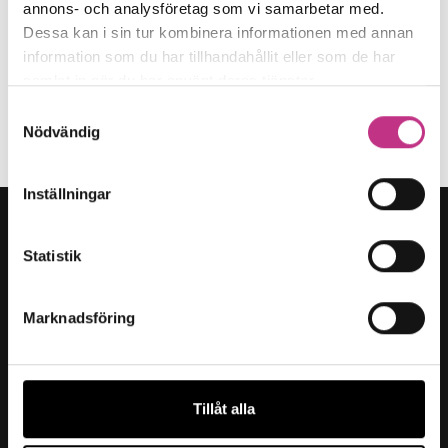
annons- och analysföretag som vi samarbetar med.
Dessa kan i sin tur kombinera informationen med annan
information som du har tillhandahållit eller som de har
Fyra nya regler att hålla koll på
samlat in när du har använt deras tjänster.
8 MIN LÄSTID : 14 FEB 2024
Samtyckesval
SAMHÄLLSUTVECKLING
Nödvändig
Inställningar
Statistik
Kategorier
Marknadsföring
Forskning & innovation
Kompetensförsörjning
Tillåt alla
Samhällsutveckling
Hållbart arbetsliv