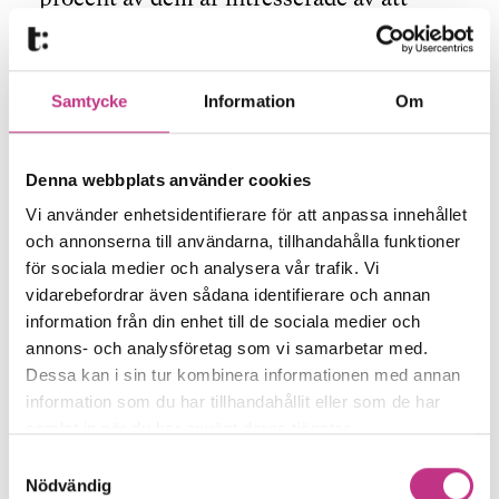
tänka tanken. Så något gör vi hela tiden.
Hur stark är jämställdhetsfrågan inom
Samtycke
Information
Om
industrin i dag?
– Jag tycker att den är bra, det har hänt
Denna webbplats använder cookies
ganska mycket. Man har slutat prata om
Vi använder enhetsidentifierare för att anpassa innehållet
varför det behövs kvinnliga ingenjörer
och annonserna till användarna, tillhandahålla funktioner
och är mer handlingskraftig: hur gör vi?
för sociala medier och analysera vår trafik. Vi
vidarebefordrar även sådana identifierare och annan
Jag tror att metoo gjorde jättemycket,
information från din enhet till de sociala medier och
plötsligt slapp vi sådana idiotfrågor.
annons- och analysföretag som vi samarbetar med.
Industrin backar oss till 100 procent. Jag
Dessa kan i sin tur kombinera informationen med annan
har alltid känt stöd, för de ser behovet.
information som du har tillhandahållit eller som de har
samlat in när du har använt deras tjänster.
Samtyckesval
Även tekniska högskolor arbetar med
Nödvändig