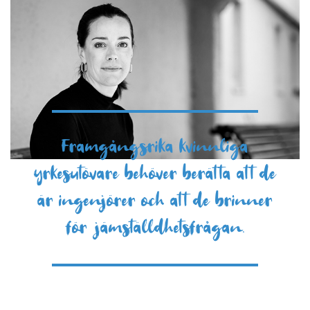
Framgångsrika kvinnliga
yrkesutövare behöver berätta att de
är ingenjörer och att de brinner
för jämställdhetsfrågan.