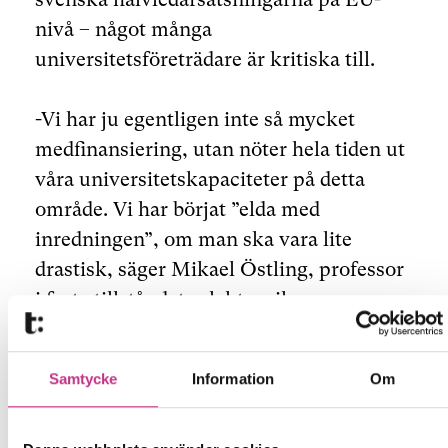
nivå – något många
universitetsföreträdare är kritiska till.
-Vi har ju egentligen inte så mycket
medfinansiering, utan nöter hela tiden ut
våra universitetskapaciteter på detta
område. Vi har börjat ”elda med
inredningen”, om man ska vara lite
drastisk, säger Mikael Östling, professor
i fasta tillståndets elektronik.
Östling menar därför att Sverige behöver
Samtycke
Information
Om
satsa minst 12,5 miljoner euro ytterligare
bara för att medverka i pilotlina fyra.