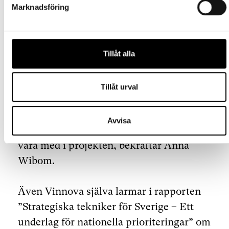
medfinansieringsåtagande inom Chips
Marknadsföring
JU, trots att de inte har tillnärmelsevis
lika stark bakgrund inom
halvledarexpertis. Vårt östra grannland är
Tillåt alla
dessutom med i alla fem beslutade
pilotlinorna.
Tillåt urval
-Varje land måste in med statligt
Avvisa
nationellt kapital, annars får man inte
vara med i projekten, bekräftar Anna
Wibom.
Även Vinnova själva larmar i rapporten
”Strategiska tekniker för Sverige – Ett
underlag för nationella prioriteringar” om