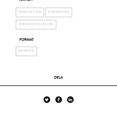
ÄMNEN
INNOVATION
FORSKNING
TEKNIKUTVECKLING
FORMAT
NYHETER
DELA