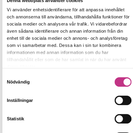
Denna webbplats använder cookies
Vi använder enhetsidentifierare för att anpassa innehållet
och annonserna till användarna, tillhandahålla funktioner för
sociala medier och analysera vår trafik. Vi vidarebefordrar
även sådana identifierare och annan information från din
enhet till de sociala medier och annons- och analysföretag
som vi samarbetar med. Dessa kan i sin tur kombinera
informationen med annan information som du har
tillhandahållit eller som de har samlat in när du har använt
deras tjänster.
Samtyckesval
Nödvändig
Mikael Östling, professor i fasta tillståndets
Inställningar
elektronik
Statistik
Finland har redan gått in med ett stort