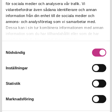
för sociala medier och analysera vår trafik. Vi
SAMHÄLLSUTVECKLING
vidarebefordrar även sådana identifierare och annan
information från din enhet till de sociala medier och
Titta in hos de svenska halvledarföretagen
annons- och analysföretag som vi samarbetar med.
Även om centrum för världens
Dessa kan i sin tur kombinera informationen med annan
information som du har tillhandahållit eller som de har
halvledartillverkning ligger i Ostasien
samlat in när du har använt deras tjänster.
idag har Sverige ett antal företag med...
Samtyckesval
Nödvändig
6 MIN LÄSTID : 13 MAR 2024
Inställningar
Statistik
Marknadsföring