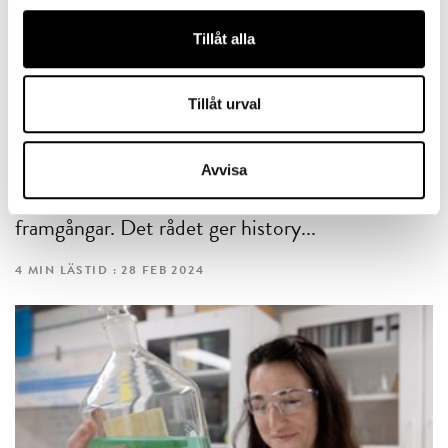
Tillåt alla
SAMHÄLLSUTVECKLING
Historieexperten: Berätta allt – sopa inget under
Tillåt urval
mattan
Allt ska med, även misstag och felaktiga
Avvisa
beslut. Ingen vill läsa enbart om
framgångar. Det rådet ger history...
4 MIN LÄSTID : 28 FEB 2024