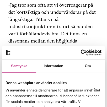
-Jag tror som ofta att vi överreagerar på
det kortsiktiga och undervärderar på det
långsiktiga. Tittar vi på
industrikonjunkturen i stort så har den
varit förhållandevis bra. Det finns en
dissonans mellan den högljudda
diskussionen om problematiken och
verkligheten. I det långa perspektivet är
jag mycket mer bekymrad. Min oro ligger
Samtycke
Information
Om
mer på samhällsplanet där vi hamnat i
extremt polariserade diskussioner och
Denna webbplats använder cookies
tilliten till intuitioner och politiken
Vi använder enhetsidentifierare för att anpassa innehållet
sviktar, säger Tom Erixon.
och annonserna till användarna, tillhandahålla funktioner
för sociala medier och analysera vår trafik. Vi
-Sverige har en hög innovationsförmåga.