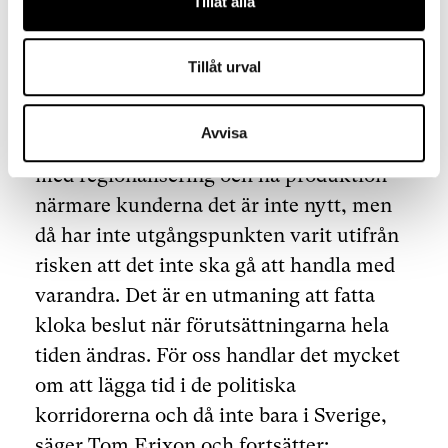
Tillåt alla
besvärligt att diskutera olika frågor. Att
omstrukturera globala värdekedjor inom
Tillåt urval
industrin är en komplex process som tar
lång tid och innebär stora ekonomiska
Avvisa
risktaganden. Generellt vill man jobba
med regionalisering och ha produktion
närmare kunderna det är inte nytt, men
då har inte utgångspunkten varit utifrån
risken att det inte ska gå att handla med
varandra. Det är en utmaning att fatta
kloka beslut när förutsättningarna hela
tiden ändras. För oss handlar det mycket
om att lägga tid i de politiska
korridorerna och då inte bara i Sverige,
säger Tom Erixon och fortsätter: