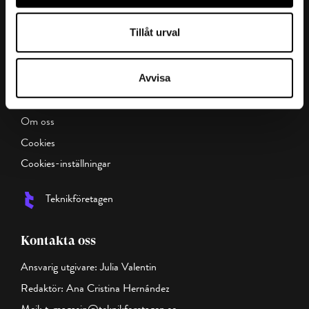
Samhällsutveckling
Hållbart arbetsliv
Tillåt urval
Företagarfrågor
Magasin t:
Avvisa
Innehållsöversikt
Om oss
Cookies
Cookies-inställningar
Teknikföretagen
Kontakta oss
Ansvarig utgivare: Julia Valentin
Redaktör: Ana Cristina Hernández