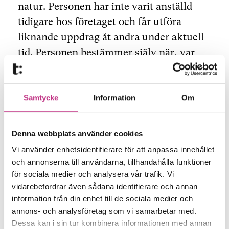
natur. Personen har inte varit anställd
tidigare hos företaget och får utföra
liknande uppdrag åt andra under aktuell
tid. Personen bestämmer själv när, var
och hur arbetet utförs samt använder
egen utrustning.
Samtycke
Information
Om
– Det handlar om att göra en samlad
bedömning av samtliga faktiska
Denna webbplats använder cookies
omständigheter där man ser vilken
Vi använder enhetsidentifierare för att anpassa innehållet
vågskål som väger tyngst. Avtalets
och annonserna till användarna, tillhandahålla funktioner
formuleringar har som sagt inte någon
för sociala medier och analysera vår trafik. Vi
vidarebefordrar även sådana identifierare och annan
avgörande betydelse, konstaterar Carin
information från din enhet till de sociala medier och
Enhörning.
annons- och analysföretag som vi samarbetar med.
Dessa kan i sin tur kombinera informationen med annan