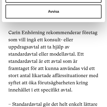
så talar det för att det är ett
uppdragsavtal. Uppstår tvist är det ytterst
Avvisa
en domstol som avgör frågan.
Carin Enhörning rekommenderar företag
som vill ingå ett konsult- eller
uppdragsavtal att ta hjälp av
standardavtal eller modellavtal. Ett
standardavtal är ett avtal som är
framtaget för att kunna användas vid ett
stort antal likartade affärssituationer med
syftet att öka förutsägbarheten kring
innehållet i ett specifikt avtal.
– Standardavtal gör det helt enkelt lättare