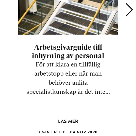
Arbetsgivar­guide till
Ti
inhyrning av personal
D
För att klara en tillfällig
arbetstopp eller när man
behöver anlita
specialistkunskap är det inte...
LÄS MER
3 MIN LÄSTID : 04 NOV 2020