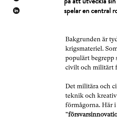
på att utveckla si
spelar en central ro
Bakgrunden är tydl
krigsmateriel. Som
populärt begrepp 
civilt och militärt
Det militära och ci
teknik och kreativ
förmågorna. Här i 
”
försvarsinnovati