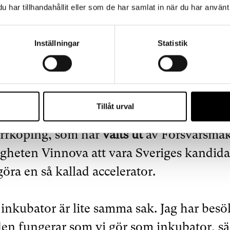
nuläget handlar det om cirka 20 ”plantsko
har tillhandahållit eller som de har samlat in när du har använt 
a fart på de som har ansökt och valts ut för
Inställningar
Statistik
färer
Tillåt urval
 är det Östergötlands inkubator LEAD, m
rrköping, som har
valts ut
av Försvarsma
heten Vinnova att vara Sveriges kandida
öra en så kallad accelerator.
inkubator är lite samma sak. Jag har besök
n fungerar som vi gör som inkubator, sä