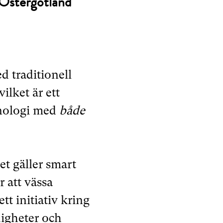
h Östergötland
d traditionell
vilket är ett
knologi med
både
et gäller smart
r att vässa
tt initiativ kring
digheter och