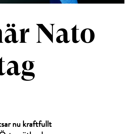
när Nato
tag
ar nu kraftfullt