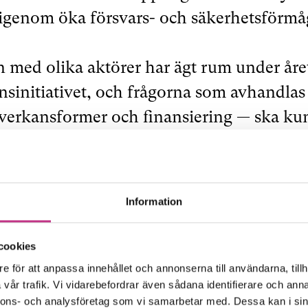
rigenom öka försvars- och säkerhetsförmå
 med olika aktörer har ägt rum under år
nsinitiativet, och frågorna som avhandla
erkansformer och finansiering — ska kunn
 politiska åtgärder, skriver regeringen.
 Nato just nu upp en verksamhet i DIANA
Information
ator for the North Atlantic
.
Också det är 
och försvar närmare varandra. För att få ”v
cookies
sa fram företag mot försvars- och säkerhe
e för att anpassa innehållet och annonserna till användarna, tillh
vår trafik. Vi vidarebefordrar även sådana identifierare och anna
l så kallade acceleratorer runt om i allia
nnons- och analysföretag som vi samarbetar med. Dessa kan i sin