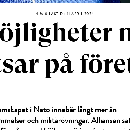
4 MIN LÄSTID : 11 APRIL 2024
öjligheter 
tsar på före
mskapet i Nato innebär långt mer än
melser och militärövningar. Alliansen sats