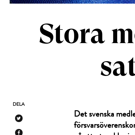
Stora m
sa
DELA
Det svenska medle
försvarsöverenskom