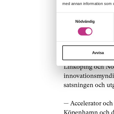
medlemsländer. I 
med annan information som du 
accelerera och sätt
Samtyckesval
satsningen.
Nödvändig
Många kan göra af
Avvisa
I hård konkurrens
Linköping och No
innovationsmyndig
satsningen och utg
— Accelerator och 
Köpenhamn och de