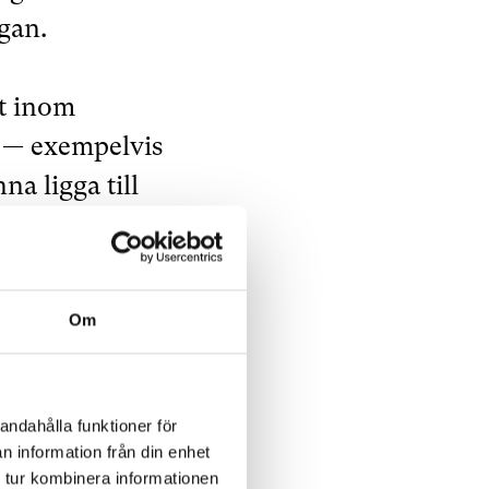
gan.
et inom
s — exempelvis
a ligga till
 — Defence
Om
en satsning för att
erkstad” i
tssektorn sätter
andahålla funktioner för
n information från din enhet
nsens
 tur kombinera informationen