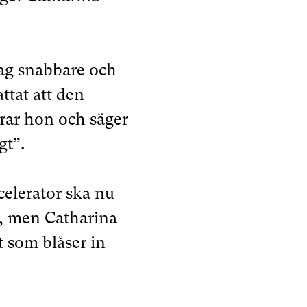
lag snabbare och
ttat att den
arar hon och säger
gt”.
celerator ska nu
r, men Catharina
t som blåser in