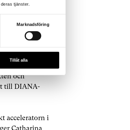
lor” som ska just
deras tjänster.
 att ingå i
Marknadsföring
Tillåt alla
ed verksamhet i
kten och
t till DIANA-
t acceleratorn i
ger Catharina