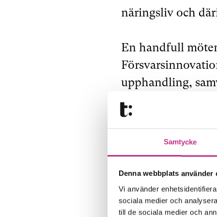
näringsliv och dä
En handfull möten
Försvarsinnovatio
upphandling, samv
grund för konkreta
Samtidigt bygger
Samtycke
Innovation Acceler
flytta näringsliv 
Denna webbplats använder 
satsningen och lot
Vi använder enhetsidentifierar
sociala medier och analysera 
DIANA upp ett anta
till de sociala medier och a