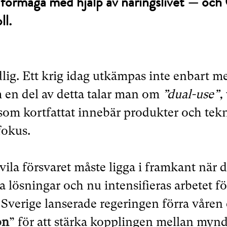
n förmåga med hjälp av näringslivet — oc
ll.
ig. Ett krig idag utkämpas inte enbart me
 en del av detta talar man om
”dual-use”,
som kortfattat innebär produkter och te
 fokus.
vila försvaret måste ligga i framkant när d
a lösningar och nu intensifieras arbetet fö
Sverige lanserade regeringen förra våren e
on
” för att stärka kopplingen mellan myn