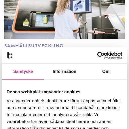
SAMHÄLLSUTVECKLING
Nya dataregler skapar oro i näringslivet
Nya regler kring rätten till digital
Samtycke
Information
Om
information hastas fram under Sveriges
ordförandeskap i EU, menar en rad...
Denna webbplats använder cookies
Vi använder enhetsidentifierare för att anpassa innehållet
5 MIN LÄSTID : 22 MAR 2023
och annonserna till användarna, tillhandahålla funktioner
för sociala medier och analysera vår trafik. Vi
vidarebefordrar även sådana identifierare och annan
information från din enhet till de sociala medier och