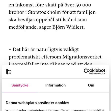
en inkomst före skatt på över 50 000
kronor i Storstockholm för att familjen
ska beviljas uppehållstillstånd som
medföljande, säger Björn Widlert.
– Det här är naturligtvis väldigt
problematiskt eftersom Migrationsverket
i normalfallet inte räknar med att den
medföljande partnern hittar ett arbete,
utan den huvudsökande måste ensam
Samtycke
Information
Om
uppfylla försörjningskravet.
Ingen övre tidsgräns för arbetstillstånd
Denna webbplats använder cookies
Vi använder enhetsidentifierare för att anpassa innehållet