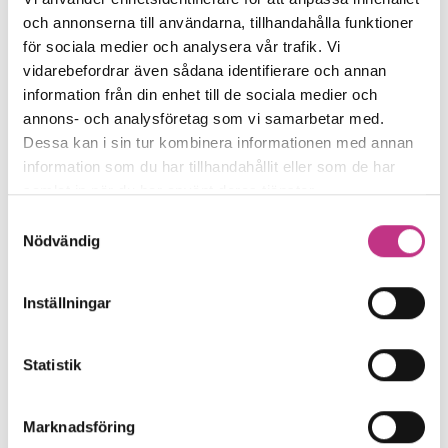
En förändring som Björn Widlert anser
och annonserna till användarna, tillhandahålla funktioner
för sociala medier och analysera vår trafik. Vi
vara bra är att den tidigare begräsningen
vidarebefordrar även sådana identifierare och annan
på hur lång tid man kan ha tidsbegränsat
information från din enhet till de sociala medier och
arbetstillstånd, vilket var fyra år, har
annons- och analysföretag som vi samarbetar med.
tagits bort. Nu finns det ingen övre
Dessa kan i sin tur kombinera informationen med annan
information som du har tillhandahållit eller som de har
tidsgräns.
samlat in när du har använt deras tjänster.
Samtyckesval
– Tidigare har man antingen blivit
Nödvändig
beviljad permanent uppehållstillstånd
eller blivit utvisad efter fyra år. Har man
Inställningar
inte uppfyllt villkoren för permanent
uppehållstillstånd i Sverige har man i
Statistik
normalfallet inte kunnat stanna på ett
längre tidsbegränsat tillstånd. Men det
Marknadsföring
kommer man att få göra nu.