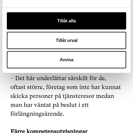
Något annat som är positivt är att det nu
Tillåt alla
också är lättare att resa under
handläggningstiden på en
Tillåt urval
förlängningsansökan. Det kommer att gå
att ansöka om en nationell visering för
tjänsteresor.
Avvisa
– Det här underlättar särskilt för de,
oftast större, företag som inte har kunnat
skicka personer på tjänsteresor medan
man har väntat på beslut i ett
förlängningsärende.
Färre kompetensutvisningar