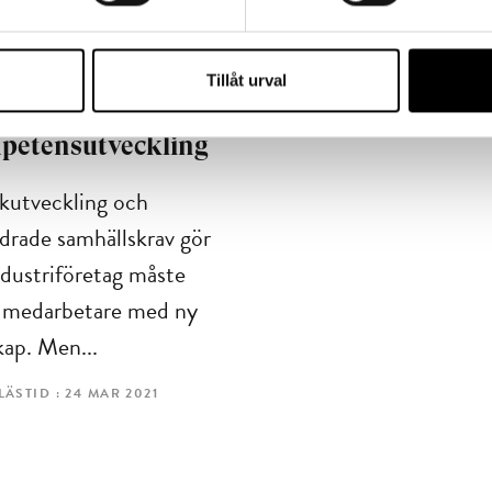
PETENSFÖRSÖRJNING
Tillåt urval
igital hubb för
petens­utveckling
kutveckling och
drade samhällskrav gör
ndustriföretag måste
a medarbetare med ny
ap. Men...
LÄSTID : 24 MAR 2021