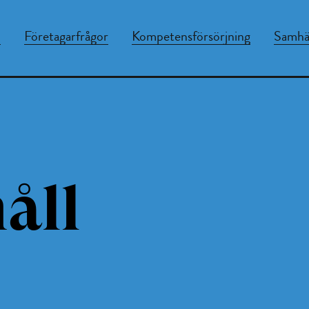
n
Företagarfrågor
Kompetensförsörjning
Samhäl
åll