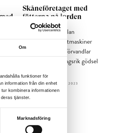
n
Skåneföretaget med
 med
fötterna på jorden
I den skånska myllan
en
tillverkas kompostmaskiner
Om
t en
som på ett dygn förvandlar
inna
matavfall till näringsrik gödsel
nium
–...
andahålla funktioner för
n information från din enhet
5 MIN LÄSTID : 19 APR 2023
 tur kombinera informationen
deras tjänster.
Marknadsföring