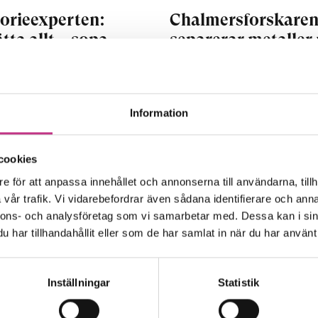
orieexperten:
Chalmersforskare
tta allt – sopa
separerar metaller
et under mattan
ny metod
ska med, även misstag
På Chalmers har forskar
Information
elaktiga beslut. Ingen vill
Léa Rouquette utveckla
enbart om framgångar.
ny metod som kan återv
cookies
ådet ger history...
hela 100 procent alumi
e för att anpassa innehållet och annonserna till användarna, tillh
och...
vår trafik. Vi vidarebefordrar även sådana identifierare och anna
LÄSTID : 28 FEB 2024
nnons- och analysföretag som vi samarbetar med. Dessa kan i sin
4 MIN LÄSTID : 14 FEB 2024
har tillhandahållit eller som de har samlat in när du har använt 
Inställningar
Statistik