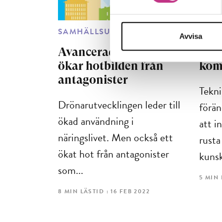
SAMHÄLLSUTVECKLING
KOM
Avvisa
Avancerade drönare
Ny d
ökar hotbilden från
kom
antagonister
Tekni
Drönarutvecklingen leder till
förän
ökad användning i
att i
näringslivet. Men också ett
rust
ökat hot från antagonister
kunsk
som...
5 MIN 
8 MIN LÄSTID : 16 FEB 2022