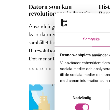
Datorn som kan
Hist
revolutionera industrin
Berä
ing
Användningen av
Allt 
kvantdatorer kan påverka
Samtycke
och f
samhället lika mycket som
läsa 
IT-revolutionen har gjort.
Denna webbplats använder 
Det r
Det menar Per...
Vi använder enhetsidentifierar
sociala medier och analysera 
4 MIN 
4 MIN LÄSTID : 07 MAJ 2024
till de sociala medier och a
med annan information som du 
Samtyckesval
Nödvändig