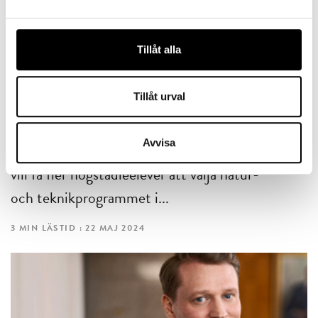
Tillåt alla
KOMPETENSFÖRSÖRJNING
Tillåt urval
Ungdomarna inspirerar nästa generation att välja
STEM
Avvisa
Framtidsnyckeln är UF-företaget som
vill få fler högstadieelever att välja natur-
och teknikprogrammet i...
3 MIN LÄSTID : 22 MAJ 2024