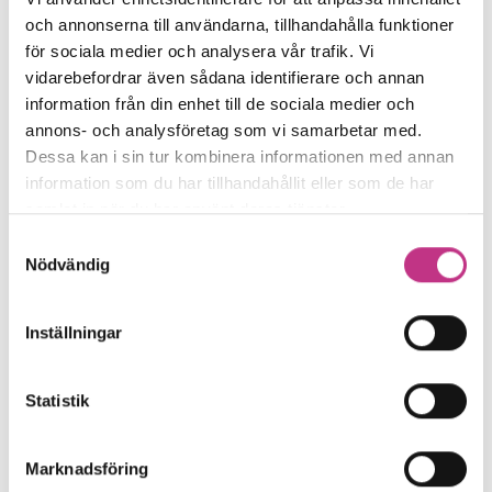
och annonserna till användarna, tillhandahålla funktioner
för sociala medier och analysera vår trafik. Vi
vidarebefordrar även sådana identifierare och annan
KOMPETENSFÖRSÖRJNING
information från din enhet till de sociala medier och
Enklare med matte i virtuella rum
annons- och analysföretag som vi samarbetar med.
Dessa kan i sin tur kombinera informationen med annan
Med hjälp av virtual reality, VR, lär sig
information som du har tillhandahållit eller som de har
samlat in när du har använt deras tjänster.
elever att förstå matte bättre. Det är
Samtyckesval
tanken bakom projektet VäXR,...
Nödvändig
3 MIN LÄSTID : 22 MAJ 2024
Inställningar
Statistik
Marknadsföring