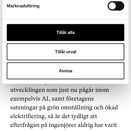
cybersäkerhetscentret vore önskvärt, inte
Marknadsföring
minst för att cyberangrepp mot företag
innebär en risk för landets totala
försvarsförmåga.
Tillåt alla
3) Satsa på fler ingenjörer
Tillåt urval
Varför?
Avvisa
– Med tanke på den rasande tekniska
utvecklingen som just nu pågår inom
exempelvis AI, samt företagens
satsningar på grön omställning och ökad
elektrifiering, så är det tydligt att
efterfrågan på ingenjörer aldrig har varit