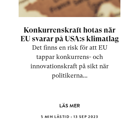
Konkurrenskraft hotas när
L
EU svarar på USA:s klimatlag
m
Det finns en risk för att EU
tappar konkurrens- och
innovationskraft på sikt när
politikerna...
LÄS MER
5 MIN LÄSTID : 13 SEP 2023