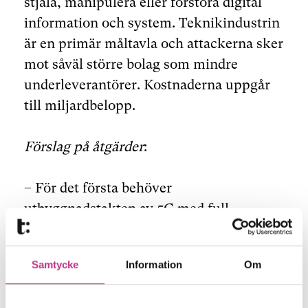
stjäla, manipulera eller förstöra digital
information och system. Teknikindustrin
är en primär måltavla och attackerna sker
mot såväl större bolag som mindre
underleverantörer. Kostnaderna uppgår
till miljardbelopp.
Förslag på åtgärder
:
– För det första behöver
utbyggnadstakten av 5G med full
funktionalitet öka.
Tillståndsprocesserna
från kommuner och regioner – till bland
Samtycke
Information
Om
annat master och eldragning – måste bli
snabbare. Det offentliga stödet för