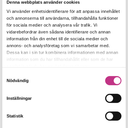
utbyggnad av bredbandsinfrastruktur i
Denna webbplats använder cookies
områden där marknaden inte kan bygga
Vi använder enhetsidentifierare för att anpassa innehållet
ut på kommersiell grund bör utökas och
och annonserna till användarna, tillhandahålla funktioner
för sociala medier och analysera vår trafik. Vi
omfatta trådlös uppkoppling.
vidarebefordrar även sådana identifierare och annan
information från din enhet till de sociala medier och
– Det behövs även en nationell strategi
annons- och analysföretag som vi samarbetar med.
för digital infrastruktur där näringslivets
Dessa kan i sin tur kombinera informationen med annan
information som du har tillhandahållit eller som de har
behov ges en central roll. Därtill behövs
samlat in när du har använt deras tjänster.
en förstärkning av offentligt-privata
Samtyckesval
initiativ som exempelvis Avancerad
Nödvändig
Digitalisering för att testa tillämpningar
och katalysera utvecklingen av 5G och
Inställningar
digitalisering.
Statistik
– Även förstärkningen av det nationella