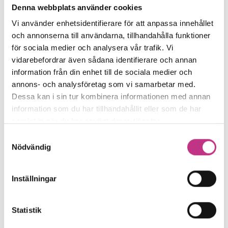
” Vill Sverige ha en fortsatt konkurrenskraftig
Denna webbplats använder cookies
teknikbransch så krävs prioriteringar”
Vi använder enhetsidentifierare för att anpassa innehållet
Teknikindustrins mående är helt
och annonserna till användarna, tillhandahålla funktioner
för sociala medier och analysera vår trafik. Vi
avgörande för Sveriges ekonomi och
vidarebefordrar även sådana identifierare och annan
välfärd. För att kunna stå sig starkt
information från din enhet till de sociala medier och
annons- och analysföretag som vi samarbetar med.
framåt...
Dessa kan i sin tur kombinera informationen med annan
5 MIN LÄSTID : 26 FEB 2026
information som du har tillhandahållit eller som de har
samlat in när du har använt deras tjänster.
Samtyckesval
Nödvändig
Inställningar
Statistik