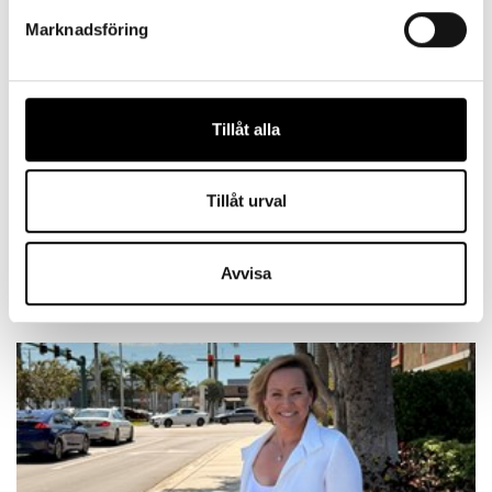
Marknadsföring
KOMPETENSFÖRSÖRJNING
Studenter i ledningsrummet gav nya insikter
Tillåt alla
I tre år har Morakniv tagit in studenter i
en skuggledning, kallad Junior
Tillåt urval
Management Team. Det har gett
bolaget...
Avvisa
4 MIN LÄSTID : 23 MAJ 2025