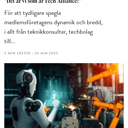
”Det är vi som är Tech Alliance!”
För att tydligare spegla
medlemsföretagens dynamik och bredd,
i allt från teknikkonsulter, techbolag
till...
3 MIN LÄSTID : 24 JAN 2025