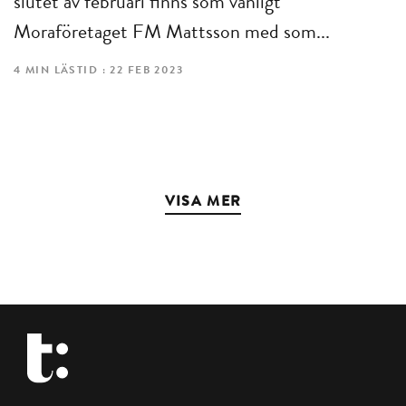
slutet av februari finns som vanligt
Moraföretaget FM Mattsson med som...
4 MIN LÄSTID : 22 FEB 2023
VISA MER