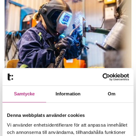
FÖRETAGARFRÅGOR
Ny regelstruktur inom arbetsmiljö – så blir den
Samtycke
Information
Om
Regelstrukturen inom
arbetsmiljöområdet ska göras om och 67
Denna webbplats använder cookies
föreskrifter bli 15. I det stora hela blir...
Vi använder enhetsidentifierare för att anpassa innehållet
och annonserna till användarna, tillhandahålla funktioner
4 MIN LÄSTID : 28 FEB 2024