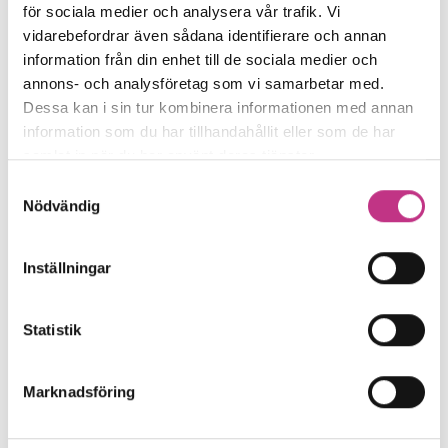
för sociala medier och analysera vår trafik. Vi
vidarebefordrar även sådana identifierare och annan
information från din enhet till de sociala medier och
annons- och analysföretag som vi samarbetar med.
Dessa kan i sin tur kombinera informationen med annan
information som du har tillhandahållit eller som de har
samlat in när du har använt deras tjänster.
Samtyckesval
Nödvändig
Inställningar
FÖRETAGARFRÅGOR
Riskbedömning inför ändrad verksamhet – så gör
Statistik
du
Är det en större förändring på gång i
Marknadsföring
verksamheten? I så fall är det dags att