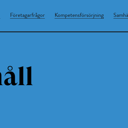
n
Företagarfrågor
Kompetensförsörjning
Samhäl
åll