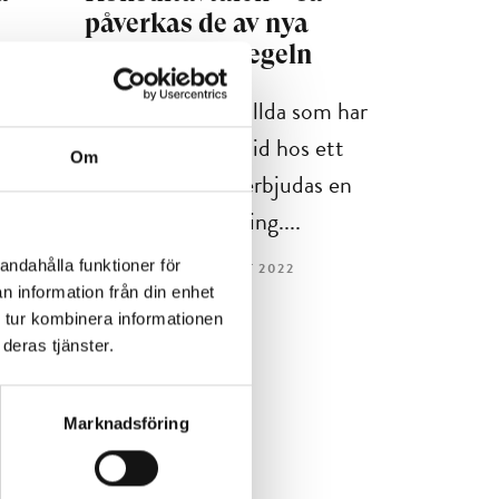
påverkas de av nya
n
bemanningsregeln
Bemanningsanställda som har
nu
jobbat en längre tid hos ett
Om
r att
kundföretag ska erbjudas en
tillsvidareanställning....
andahålla funktioner för
4 MIN LÄSTID : 12 OKT 2022
n information från din enhet
 tur kombinera informationen
deras tjänster.
Marknadsföring