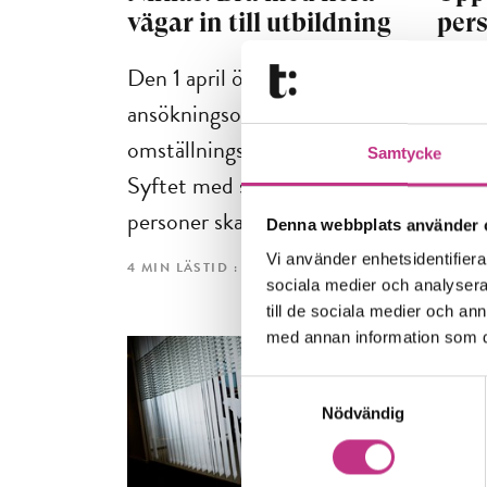
vägar in till utbildning
pers
de n
Den 1 april öppnade vårens
Efter
ansökningsomgång för
arbet
omställningsstudiestödet.
Samtycke
tydli
Syftet med stödet är att
förut
personer ska...
Denna webbplats använder 
uppsä
Vi använder enhetsidentifierar
4 MIN LÄSTID : 11 APR 2024
sociala medier och analysera 
5 MIN 
till de sociala medier och a
med annan information som du 
Samtyckesval
Nödvändig