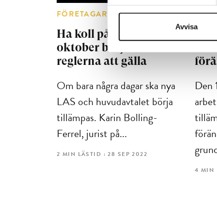
FÖRETAGARFRÅGOR
FÖR
Avvisa
Ha koll på nya LAS – 1
Sakl
oktober börjar
sakl
reglerna att gälla
för
Om bara några dagar ska nya
Den 1
LAS och huvudavtalet börja
arbet
tillämpas. Karin Bolling-
tillä
Ferrel, jurist på...
förän
grund
2 MIN LÄSTID : 28 SEP 2022
4 MIN 