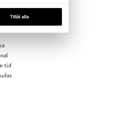
Tillåt alla
a om
ka
nal
e tid
judas