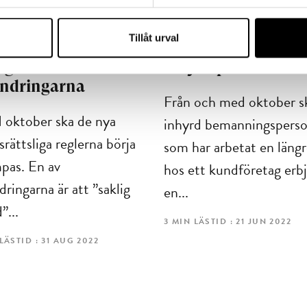
ETAGARFRÅGOR
FÖRETAGARFRÅGOR
Tillåt urval
ig grund blir
Så blir nya reglern
iga skäl – här är
inhyrd personal
ändringarna
Från och med oktober s
 oktober ska de nya
inhyrd bemanningsperso
srättsliga reglerna börja
som har arbetat en längr
mpas. En av
hos ett kundföretag erb
dringarna är att ”saklig
en...
”...
3 MIN LÄSTID : 21 JUN 2022
LÄSTID : 31 AUG 2022