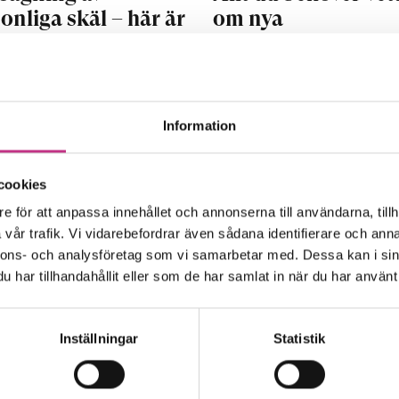
onliga skäl – här är
om nya
ya reglerna
omställningsstöde
 reformeringen av
Med de nya
srätten i oktober är det
omställningsstöden har 
Information
gare vilka som är
anställda fler möjlighete
sättningarna för
stärka sin ställning på
cookies
gning av...
arbetsmarknaden....
e för att anpassa innehållet och annonserna till användarna, tillh
vår trafik. Vi vidarebefordrar även sådana identifierare och anna
LÄSTID : 23 NOV 2022
4 MIN LÄSTID : 27 OKT 2022
nnons- och analysföretag som vi samarbetar med. Dessa kan i sin
har tillhandahållit eller som de har samlat in när du har använt 
Inställningar
Statistik