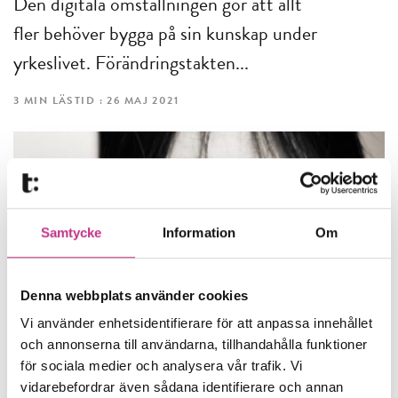
Den digitala omställningen gör att allt
fler behöver bygga på sin kunskap under
yrkeslivet. Förändringstakten...
3 MIN LÄSTID : 26 MAJ 2021
Samtycke
Information
Om
Denna webbplats använder cookies
Vi använder enhetsidentifierare för att anpassa innehållet
och annonserna till användarna, tillhandahålla funktioner
KOMPETENSFÖRSÖRJNING
för sociala medier och analysera vår trafik. Vi
vidarebefordrar även sådana identifierare och annan
Ledarpanelen: Så kompetensutvecklar vi oss