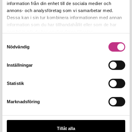
information från din enhet till de sociala medier och
annons- och analysföretag som vi samarbetar med.
Dagens snabba utveckling ställer höga
Dessa kan i sin tur kombinera informationen med annan
krav på kompetensutveckling. Men
information som du har tillhandahållit eller som de har
ibland kan det vara svårt att få idéer...
samlat in när du har använt deras tjänster.
Samtyckesval
5 MIN LÄSTID : 28 APR 2021
Nödvändig
Inställningar
Statistik
Marknadsföring
Tillåt alla
KOMPETENSFÖRSÖRJNING