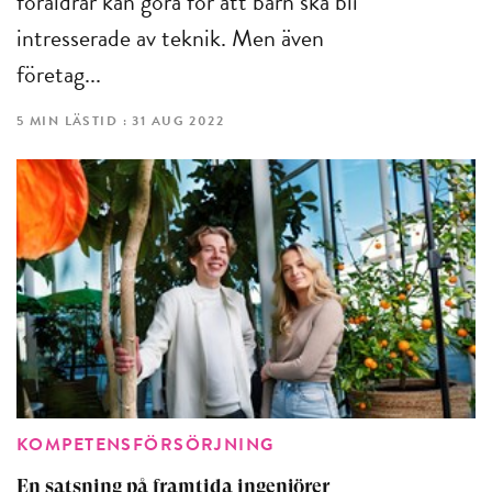
föräldrar kan göra för att barn ska bli
intresserade av teknik. Men även
företag...
5 MIN LÄSTID : 31 AUG 2022
KOMPETENSFÖRSÖRJNING
En satsning på framtida ingenjörer