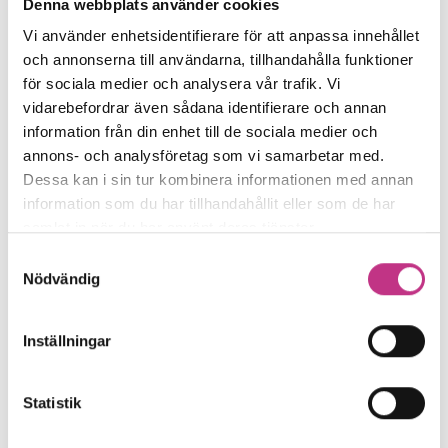
Denna webbplats använder cookies
Vi använder enhetsidentifierare för att anpassa innehållet
och annonserna till användarna, tillhandahålla funktioner
för sociala medier och analysera vår trafik. Vi
ENTREPRENÖRSKAP
vidarebefordrar även sådana identifierare och annan
Företaget som sopar undan alla hinder
information från din enhet till de sociala medier och
annons- och analysföretag som vi samarbetar med.
Broddson sopar bort allt från ökensand
Dessa kan i sin tur kombinera informationen med annan
till is på vägar världen över – och bidrar
information som du har tillhandahållit eller som de har
samlat in när du har använt deras tjänster.
till säkrare resor för...
Samtyckesval
Nödvändig
5 MIN LÄSTID : 24 APR 2024
Inställningar
Statistik