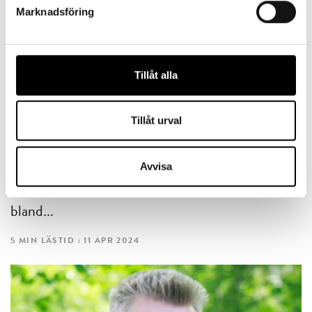
Marknadsföring
Tillåt alla
ENTREPRENÖRSKAP
Företagsamheten flödar vid Mörrumsån
Tillåt urval
Abu Garcia är ett välkänt varumärke
med Ambassadeurrullarna som juvelen i
Avvisa
deras stora produktsortiment med
bland...
5 MIN LÄSTID : 11 APR 2024